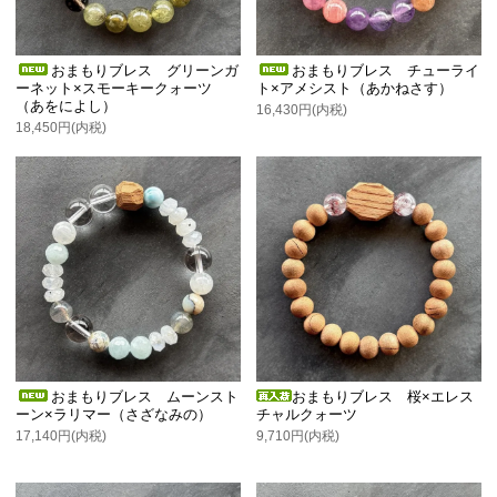
おまもりブレス グリーンガ
おまもりブレス チューライ
ーネット×スモーキークォーツ
ト×アメシスト（あかねさす）
（あをによし）
16,430円(内税)
18,450円(内税)
おまもりブレス ムーンスト
おまもりブレス 桜×エレス
ーン×ラリマー（さざなみの）
チャルクォーツ
17,140円(内税)
9,710円(内税)