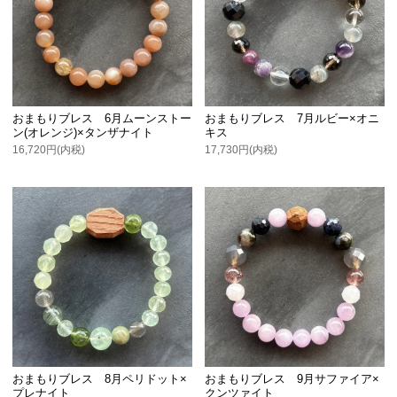
おまもりブレス 6月ムーンストー
おまもりブレス 7月ルビー×オニ
ン(オレンジ)×タンザナイト
キス
16,720円(内税)
17,730円(内税)
おまもりブレス 8月ペリドット×
おまもりブレス 9月サファイア×
プレナイト
クンツァイト