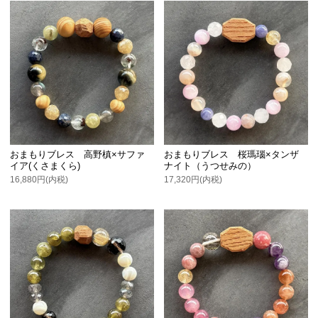
おまもりブレス 高野槙×サファ
おまもりブレス 桜瑪瑙×タンザ
イア(くさまくら)
ナイト（うつせみの）
16,880円(内税)
17,320円(内税)