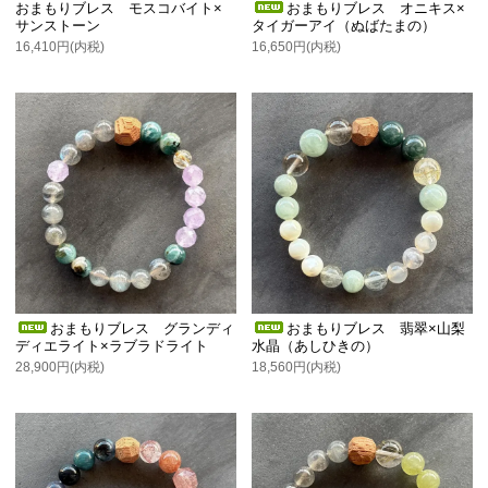
おまもりブレス モスコバイト×
おまもりブレス オニキス×
サンストーン
タイガーアイ（ぬばたまの）
16,410円(内税)
16,650円(内税)
おまもりブレス グランディ
おまもりブレス 翡翠×山梨
ディエライト×ラブラドライト
水晶（あしひきの）
28,900円(内税)
18,560円(内税)