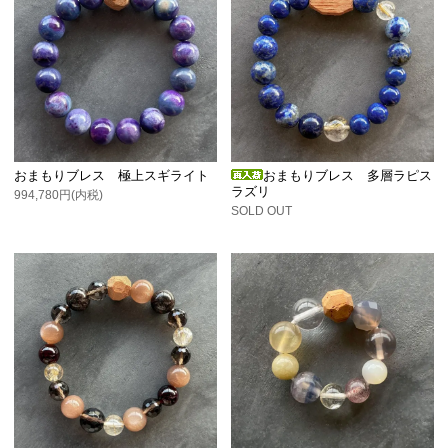
おまもりブレス 極上スギライト
おまもりブレス 多層ラピス
ラズリ
994,780円(内税)
SOLD OUT