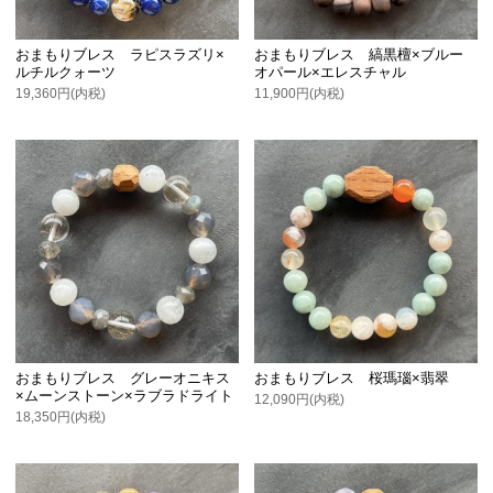
おまもりブレス ラピスラズリ×
おまもりブレス 縞黒檀×ブルー
ルチルクォーツ
オパール×エレスチャル
19,360円(内税)
11,900円(内税)
おまもりブレス グレーオニキス
おまもりブレス 桜瑪瑙×翡翠
×ムーンストーン×ラブラドライト
12,090円(内税)
18,350円(内税)