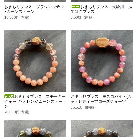
おまもりブレス ブラウンルチル
おまもりブレス 受験用 ふ
×ムーンストーン
でばこブレス
18,350円(内税)
5,500円(内税)
おまもりブレス スモーキー
おまもりブレス モスコバイト(カ
クォーツ×オレンジムーンストー
ット)×ディープローズクォーツ
ン
16,510円(内税)
20,860円(内税)