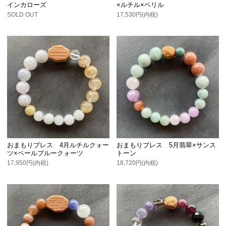
インカローズ
×ルチル×ベリル
SOLD OUT
17,530円(内税)
おまもりブレス 4月ルチルクォー
おまもりブレス 5月翡翠×サンス
ツ×ペールブルークォーツ
トーン
17,950円(内税)
18,720円(内税)