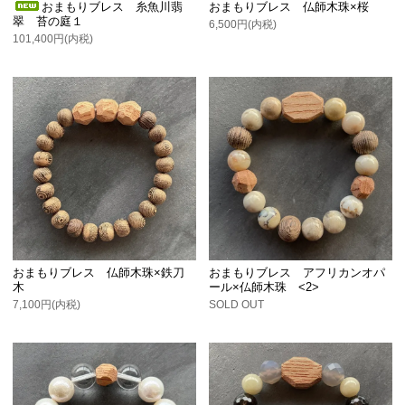
おまもりブレス 糸魚川翡
おまもりブレス 仏師木珠×桜
翠 苔の庭１
6,500円(内税)
101,400円(内税)
おまもりブレス 仏師木珠×鉄刀
おまもりブレス アフリカンオパ
木
ール×仏師木珠 <2>
7,100円(内税)
SOLD OUT