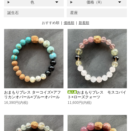
色
価格（¥）
誕生石
星座
おすすめ順
|
価格順
|
新着順
おまもりブレス ターコイズ×アフ
おまもりブレス モスコバイ
リカンオパール×ブルーオパール
ト×ローズクォーツ
16,390円(内税)
11,600円(内税)