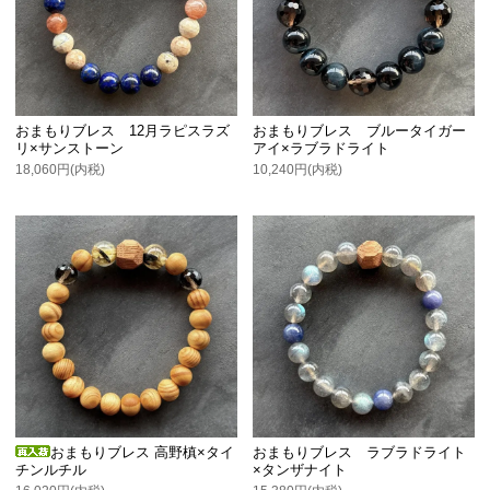
おまもりブレス 12月ラピスラズ
おまもりブレス ブルータイガー
リ×サンストーン
アイ×ラブラドライト
18,060円(内税)
10,240円(内税)
おまもりブレス 高野槙×タイ
おまもりブレス ラブラドライト
チンルチル
×タンザナイト