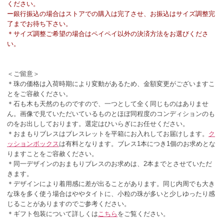
ください。
ー銀行振込の場合はストアでの購入は完了させ、お振込はサイズ調整完
了までお待ち下さい。
＊サイズ調整ご希望の場合はペイペイ以外の決済方法をお選びくださ
い。
＜ご留意＞
＊珠の価格は入荷時期により変動があるため、金額変更がございますこ
とをご容赦ください。
＊石も木も天然のものですので、一つとして全く同じものはありませ
ん。画像で見ていただいているものとほぼ同程度のコンディションのも
のをお出ししております。選定はひいらぎにお任せください。
＊おまもりブレスはブレスレットを平箱にお入れしてお届けします。
ク
ッションボックス
は有料となります。ブレス1本につき1個のお求めとな
りますことをご容赦ください。
＊同一デザインのおまもりブレスのお求めは、2本までとさせていただ
きます。
＊デザインにより着用感に差が出ることがあります。同じ内周でも大き
な珠を多く使う場合はややタイトに、小粒の珠が多いと少しゆったり感
じることがありますのでご参考ください。
＊ギフト包装について詳しくは
こちら
をご覧ください。