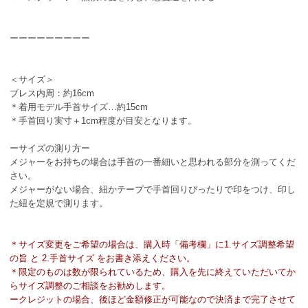
ーーーーーーーーー
＜サイズ＞
ブレス内周：約16cm
＊着用モデル手首サイズ…約15cm
＊手首回り実寸＋1cm程度が目安となります。
ーサイズの測り方ー
メジャーをお持ちの場合は手首の一番細いと思われる部分を測ってくだ
さい。
メジャーがない場合、紐かテープで手首回りぴったりで印をつけ、印し
た紐を定規で測ります。
＊サイズ変更をご希望の場合は、購入時「備考欄」に1.サイズ調整希望
の旨 と 2.手首サイズ をお書き添えください。
＊限定のものは数が限られているため、購入を先に終えていただいてか
らサイズ調整のご相談をお勧めします。
ークレジットの場合、後ほど金額修正が可能なので決済まで完了させて