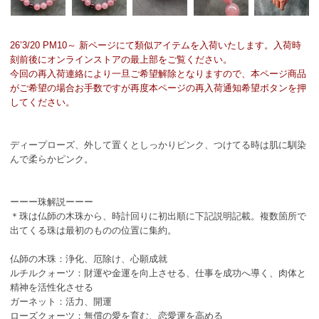
26’3/20 PM10～ 新ページにて類似アイテムを入荷いたします。入荷時
刻前後にオンラインストアの最上部をご覧ください。
今回の再入荷連絡により一旦ご希望解除となりますので、本ページ商品
がご希望の場合お手数ですが再度本ページの再入荷通知希望ボタンを押
してください。
ディープローズ、外して置くとしっかりピンク、つけてる時は肌に馴染
んで柔らかピンク。
ーーー珠解説ーーー
＊珠は仏師の木珠から、時計回りに初出順に下記説明記載。複数箇所で
出てくる珠は最初のものの位置に集約。
仏師の木珠：浄化、厄除け、心願成就
ルチルクォーツ：財運や金運を向上させる、仕事を成功へ導く、肉体と
精神を活性化させる
ガーネット：活力、開運
ローズクォーツ：無償の愛を育む、恋愛運を高める