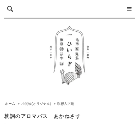
ホーム
>
小間物(オリジナル)
>
瞑想入浴剤
枕詞のアロマバス あかねさす