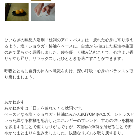
ひいらぎの瞑想入浴剤「枕詞のアロマバス」は、疲れた心身に寄り添え
るよう、塩・ショウガ・椿油をベースに、自然から抽出した精油や生薬
のみで柔らかく調香しました。袋を優しく揉み込むことで、心地よい香
りが立ち昇り、リラックスしたひとときを過ごすことができます。
呼吸とともに自身の体内へ意識を向け、深い呼吸・心身のバランスを取
り戻しましょう。
あかねさす
あかねさすは「日」を連れてくる枕詞です。
ベースとなる塩・ショウガ・椿油にみかん(KIYOMI)やユズ、シトラスと
いった異なる柑橘を配合したエネルギーのブレンド。甘みの強いを柑橘
を多用することで重くなりがちですが、2種類の薄荷を混ぜることで爽
やかなまとまりを生み出しました。快活なリズムを取り戻す香り。