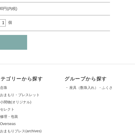
000円(内税)
個
カテゴリーから探す
グループから探す
念珠
座具（数珠入れ）・ふくさ
おまもり・ブレスレット
小間物(オリジナル)
セレクト
修理・包装
Overseas
おまもりブレス(archives)