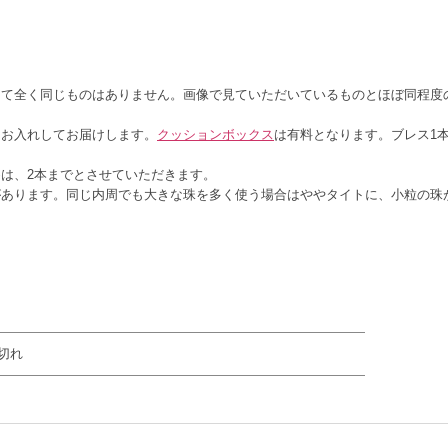
して全く同じものはありません。画像で見ていただいているものとほぼ同程度
。
にお入れしてお届けします。
クッションボックス
は有料となります。ブレス1
は、2本までとさせていただきます。
があります。同じ内周でも大きな珠を多く使う場合はややタイトに、小粒の珠
】【透明〜白】
切れ