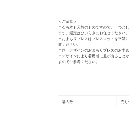
＜ご留意＞
＊石も木も天然のものですので、一つと
ます。選定はひいらぎにお任せください
＊おまもりブレスはブレスレットを平箱
赦ください。
＊同一デザインのおまもりブレスのお求め
＊デザインにより着用感に差が出ること
すのでご参考ください。
カラー：【茶】【ゴールド】【水色〜青
購入数
売り