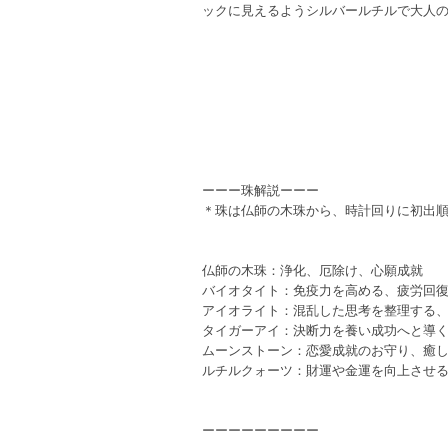
ックに見えるようシルバールチルで大人
ーーー珠解説ーーー
＊珠は仏師の木珠から、時計回りに初出
仏師の木珠：浄化、厄除け、心願成就
バイオタイト：免疫力を高める、疲労回
アイオライト：混乱した思考を整理する
タイガーアイ：決断力を養い成功へと導
ムーンストーン：恋愛成就のお守り、癒
ルチルクォーツ：財運や金運を向上させ
ーーーーーーーーー