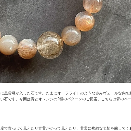
中に黒雲母が入った石です。たまにオーラライトのような赤みヴェールな内包
い石です。今回は青とオレンジの2種のパターンのご提案、こちらは青のペ
角度で青っぽく見えたり青黄がかって見えたり、非常に複雑な表情を醸してく