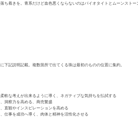
の落ち着きを。青系だけど血色悪くならないのはバイオタイトとムーンストー
順に下記説明記載。複数箇所で出てくる珠は最初のものの位置に集約。
復
、柔軟な考えが出来るように導く、ネガティブな気持ちを払拭する
く、洞察力を高める、商売繁盛
し、直観やインスピレーションを高める
る、仕事を成功へ導く、肉体と精神を活性化させる