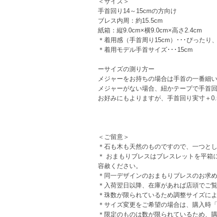
＜サイズ＞
手首回り14～15cmの方向け
ブレス内周：約15.5cm
紙箱：縦9.0cm×横9.0cm×高さ2.4cm
＊着用感（手首周り15cm）･･･ぴったり
＊着用モデル手首サイズ･･･15cm
ーサイズの測り方ー
メジャーをお持ちの場合は手首の一番細
メジャーがない場合、紐かテープで手首
お好みにもよりますが、手首回り実寸＋0.
＜ご留意＞
＊石も木も天然のものですので、一つと
＊ おまもりブレスはブレスレットを平箱
容赦ください。
＊同一デザインのおまもりブレスのお求め
＊入荷翌日以降、在庫があれば店頭でご
＊珠数が限られているため調整サイズに
＊サイズ変更をご希望の場合は、購入時「備
＊限定のものは数が限られているため、