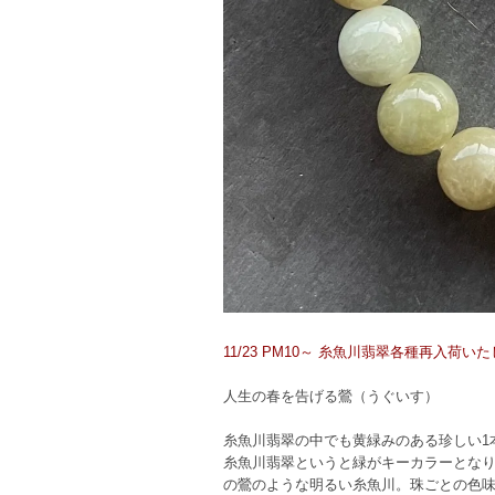
11/23 PM10～ 糸魚川翡翠各種再入
人生の春を告げる鶯（うぐいす）
糸魚川翡翠の中でも黄緑みのある珍しい1
糸魚川翡翠というと緑がキーカラーとな
の鶯のような明るい糸魚川。珠ごとの色