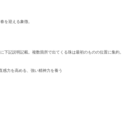
て春を迎える象徴。
順に下記説明記載。複数箇所で出てくる珠は最初のものの位置に集約。
、直感力を高める、強い精神力を養う