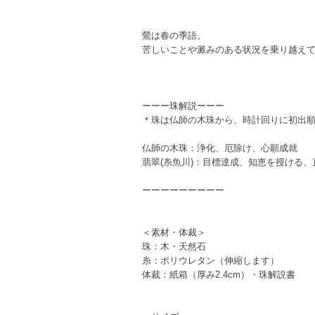
鶯は春の季語。
苦しいことや澱みのある状況を乗り越え
ーーー珠解説ーーー
＊珠は仏師の木珠から、時計回りに初出
仏師の木珠：浄化、厄除け、心願成就
翡翠(糸魚川)：目標達成、知恵を授ける
ーーーーーーーーー
＜素材・体裁＞
珠：木・天然石
糸：ポリウレタン（伸縮します）
体裁：紙箱（厚み2.4cm）・珠解説書