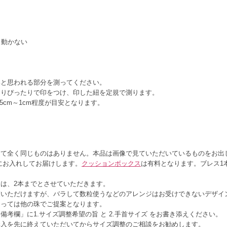
、動かない
いと思われる部分を測ってください。
回りぴったりで印をつけ、印した紐を定規で測ります。
5cm～1cm程度が目安となります。
して全く同じものはありません。本品は画像で見ていただいているものをお出
にお入れしてお届けします。
クッションボックス
は有料となります。ブレス1
は、2本までとさせていただきます。
覧いただけますが、バラして数粒使うなどのアレンジはお受けできないデザイ
よっては他の珠でご提案となります。
考欄」に1.サイズ調整希望の旨 と 2.手首サイズ をお書き添えください。
購入を先に終えていただいてからサイズ調整のご相談をお勧めします。