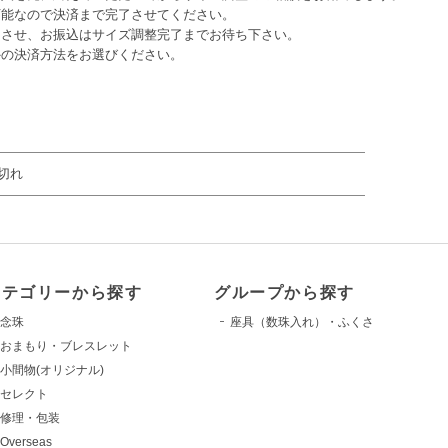
可能なので決済まで完了させてください。
了させ、お振込はサイズ調整完了までお待ち下さい。
外の決済方法をお選びください。
切れ
カテゴリーから探す
グループから探す
念珠
座具（数珠入れ）・ふくさ
おまもり・ブレスレット
小間物(オリジナル)
セレクト
修理・包装
Overseas