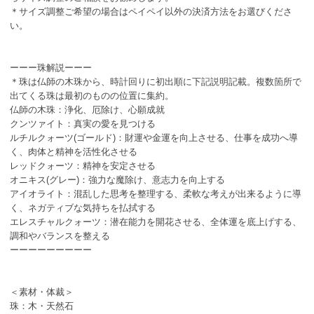
＊サイズ調整ご希望の場合はペイペイ以外の決済方法をお選びくださ
い。
ーーー珠解説ーーー
＊珠は仏師の木珠から、時計回りに初出順に下記説明記載。複数箇所で
出てくる珠は最初のものの位置に集約。
仏師の木珠：浄化、厄除け、心願成就
クンツァイト：真実の愛を見つける
ルチルクォーツ(ゴールド)：財運や金運を向上させる、仕事を成功へ導
く、肉体と精神を活性化させる
レッドクォーツ：精神を安定させる
オニキス(グレー)：強力な魔除け、意志力を向上する
アイオライト：混乱した思考を整理する、柔軟な考えが出来るように導
く、ネガティブな気持ちを払拭する
エレスチャルクォーツ：潜在能力を開花させる、全体運を底上げする、
調和やバランスを整える
ーーーーーーーーー
＜素材・体裁＞
珠：木・天然石