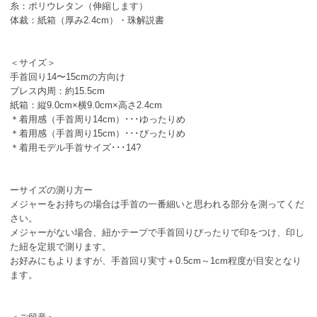
糸：ポリウレタン（伸縮します）
体裁：紙箱（厚み2.4cm）・珠解説書
＜サイズ＞
手首回り14〜15cmの方向け
ブレス内周：約15.5cm
紙箱：縦9.0cm×横9.0cm×高さ2.4cm
＊着用感（手首周り14cm）･･･ゆったりめ
＊着用感（手首周り15cm）･･･ぴったりめ
＊着用モデル手首サイズ･･･14?
ーサイズの測り方ー
メジャーをお持ちの場合は手首の一番細いと思われる部分を測ってくだ
さい。
メジャーがない場合、紐かテープで手首回りぴったりで印をつけ、印し
た紐を定規で測ります。
お好みにもよりますが、手首回り実寸＋0.5cm～1cm程度が目安となり
ます。