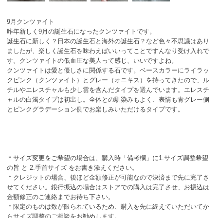
9月クンツァイト
昨年新しく9月の誕生石になったクンツァイトです。
誕生石に新しく？日本の誕生石と海外の誕生石？など色々不思議はあり
ましたが、楽しく誕生石を味わえばいいってことですんなり受け入れで
す。クンツァイトの低血圧な美人って感じ、いいですよね。
クンツァイトは愛と優しさに関係する石です。ベースカラーにライラッ
クピンク（クンツァイト）とグレー（オニキス）を持ってきたので、ル
チルやエレスチャルも少し雲を含んだタイプを選んでいます。エレスチ
ャルの白濁タイプは初出し。全体との馴染みもよく、表情も青グレー側
とピンクグラデーション側でお楽しみいただけるタイプです。
＊サイズ変更をご希望の場合は、購入時「備考欄」に1.サイズ調整希望
の旨 と 2.手首サイズ をお書き添えください。
＊クレジットの場合、後ほど金額修正が可能なので決済まで先に完了さ
せてください。銀行振込の場合はストアでの購入は完了させ、お振込は
金額修正のご連絡までお待ち下さい。
＊限定のものは数が限られているため、購入を先に終えていただいてか
らサイズ調整のご相談をお勧めします。