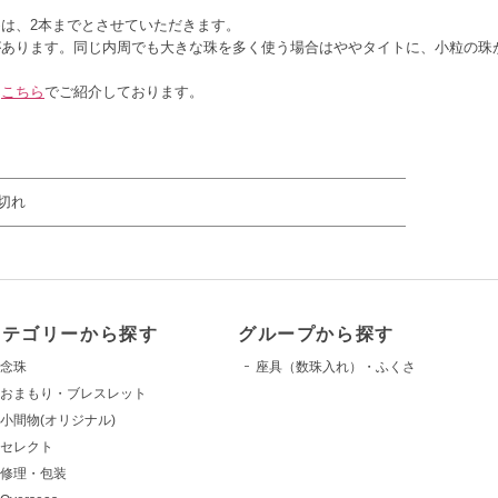
は、2本までとさせていただきます。
があります。同じ内周でも大きな珠を多く使う場合はややタイトに、小粒の珠
は
こちら
でご紹介しております。
切れ
カテゴリーから探す
グループから探す
念珠
座具（数珠入れ）・ふくさ
おまもり・ブレスレット
小間物(オリジナル)
セレクト
修理・包装