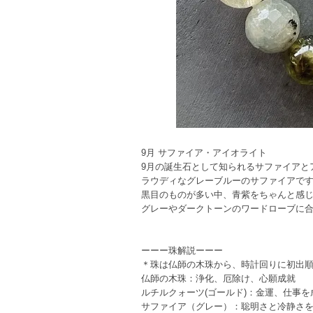
9月 サファイア・アイオライト
9月の誕生石として知られるサファイアと
ラウディなグレーブルーのサファイアで
黒目のものが多い中、青紫をちゃんと感
グレーやダークトーンのワードローブに
ーーー珠解説ーーー
＊珠は仏師の木珠から、時計回りに初出
仏師の木珠：浄化、厄除け、心願成就
ルチルクォーツ(ゴールド)：金運、仕事
サファイア（グレー）：聡明さと冷静さ