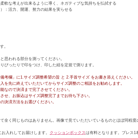
、柔軟な考えが出来るように導く、ネガティブな気持ちを払拭する
ン）：活力、開運、努力の結果を実らせる
ます。
いと思われる部分を測ってください。
回りぴったりで印をつけ、印した紐を定規で測ります。
考欄」に1.サイズ調整希望の旨 と 2.手首サイズ をお書き添えください。
購入を先に終えていただいてからサイズ調整のご相談をお勧めします。
可能なので決済まで完了させてください。
了させ、お振込はサイズ調整完了までお待ち下さい。
外の決済方法をお選びください。
して全く同じものはありません。画像で見ていただいているものとほぼ同程度
。
にお入れしてお届けします。
クッションボックス
は有料となります。ブレス1