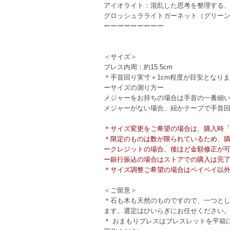
アイオライト：混乱した思考を整理する
グロッシュラライトガーネット（グリー
ーーーーーーーーー
＜サイズ＞
ブレス内周：約15.5cm
＊手首回り実寸＋1cm程度が目安となり
ーサイズの測り方ー
メジャーをお持ちの場合は手首の一番細
メジャーがない場合、紐かテープで手首
＊サイズ変更をご希望の場合は、購入時「備
＊限定のものは数が限られているため、
ークレジットの場合、後ほど金額修正が
ー銀行振込の場合はストアでの購入は完
＊サイズ調整ご希望の場合はペイペイ以
＜ご留意＞
＊石も木も天然のものですので、一つと
ます。選定はひいらぎにお任せください
＊ おまもりブレスはブレスレットを平箱