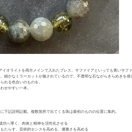
アイオライトを両方メインで入れたブレス。サファイアといっても青いサフ
す。細かなミラーカットが施されているので、不透明な石ながらきらめきを感
じられる色合いのものを。
合わせやすい一本。
順に下記説明記載。複数箇所で出てくる珠は最初のものの位置に集約。
を成功へ導く、肉体と精神を活性化させる
をもたらす、芸術的センスを高める、優雅さを高める