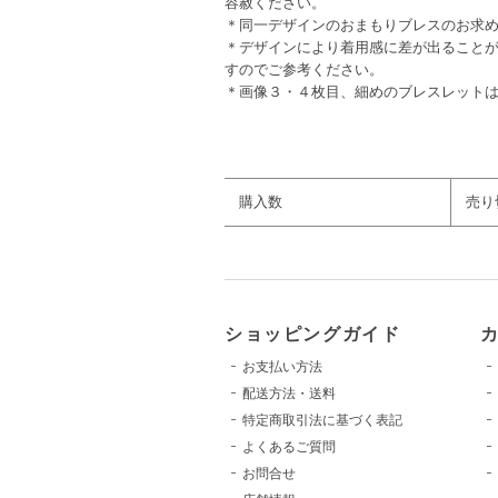
容赦ください。
＊同一デザインのおまもりブレスのお求め
＊デザインにより着用感に差が出ること
すのでご参考ください。
＊画像３・４枚目、細めのブレスレット
カラー：【水色〜青】【ゴールド】
購入数
売り
ショッピングガイド
お支払い方法
配送方法・送料
特定商取引法に基づく表記
よくあるご質問
お問合せ