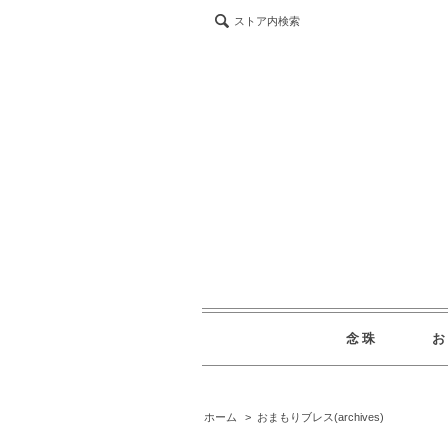
ストア内検索
念珠
ホーム
>
おまもりブレス(archives)