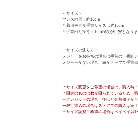
＜サイズ＞
ブレス内周：約16cm
＊着用モデル手首サイズ…約15cm
＊手首回り実寸＋1cm程度が目安となり
ーサイズの測り方ー
メジャーをお持ちの場合は手首の一番細
メジャーがない場合、紐かテープで手首
＊サイズ変更をご希望の場合は、購入時「備
＊限定のものは数が限られているため、
ークレジットの場合、後ほど金額修正が
ー銀行振込の場合はストアでの購入は完
＊サイズ調整ご希望の場合はペイペイ以