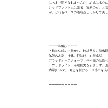
はあまり聞きなれませんが、組成は水晶
レッドファントムは別名「富豪の石」と
が、どれもベースの透明感しっかりで美
ーーー珠解説ーーー
＊珠は仏師の木珠から、時計回りに初出
仏師の木珠：浄化、厄除け、心願成就
ブラッドオーラクォーツ：体や脳の活性
ラブラドライト：潜在能力を引き出す、
翡翠(ビルマ)：知恵を授ける、直感力を
ーーーーーーーーー