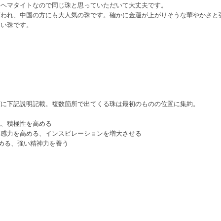
にヘマタイトなので同じ珠と思っていただいて大丈夫です。
言われ、中国の方にも大人気の珠です。確かに金運が上がりそうな華やかさと
しい珠です。
順に下記説明記載。複数箇所で出てくる珠は最初のものの位置に集約。
化、積極性を高める
直感力を高める、インスピレーションを増大させる
高める、強い精神力を養う