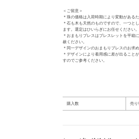
＜ご留意＞
＊珠の価格は入荷時期により変動がある
＊石も木も天然のものですので、一つと
ます。選定はひいらぎにお任せください
＊おまもりブレスはブレスレットを平箱
赦ください。
＊同一デザインのおまもりブレスのお求め
＊デザインにより着用感に差が出ること
すのでご参考ください。
カラー：【ピンク〜赤】【緑】
購入数
売り