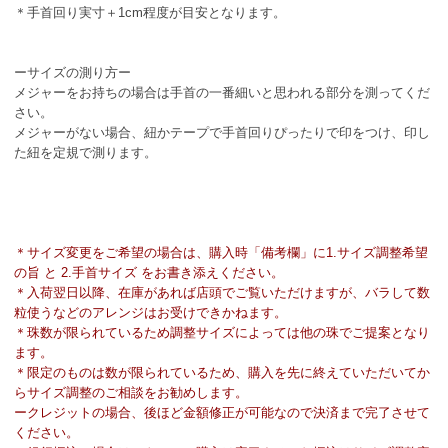
＊手首回り実寸＋1cm程度が目安となります。
ーサイズの測り方ー
メジャーをお持ちの場合は手首の一番細いと思われる部分を測ってくだ
さい。
メジャーがない場合、紐かテープで手首回りぴったりで印をつけ、印し
た紐を定規で測ります。
＊サイズ変更をご希望の場合は、購入時「備考欄」に1.サイズ調整希望
の旨 と 2.手首サイズ をお書き添えください。
＊入荷翌日以降、在庫があれば店頭でご覧いただけますが、バラして数
粒使うなどのアレンジはお受けできかねます。
＊珠数が限られているため調整サイズによっては他の珠でご提案となり
ます。
＊限定のものは数が限られているため、購入を先に終えていただいてか
らサイズ調整のご相談をお勧めします。
ークレジットの場合、後ほど金額修正が可能なので決済まで完了させて
ください。