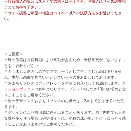
ー銀行振込の場合はストアでの購入は完了させ、お振込はサイズ調整完
了までお待ち下さい。
＊サイズ調整ご希望の場合はペイペイ以外の決済方法をお選びくださ
い。
＜ご留意＞
＊珠の価格は入荷時期により変動があるため、金額変更がございますこ
とをご容赦ください。
＊石も木も天然のものですので、一つとして全く同じものはありませ
ん。本品は画像で見ていただいているものをお出ししております。
＊おまもりブレスはブレスレットを平箱にお入れしてお届けします。
ク
ッションボックス
は有料となります。ブレス1本につき1個のお求めとな
りますことをご容赦ください。
＊同一デザインのおまもりブレスのお求めは、2本までとさせていただ
きます。
＊デザインにより着用感に差が出ることがあります。同じ内周でも大き
な珠を多く使う場合はややタイトに、小粒の珠が多いと少しゆったり感
じることがありますのでご参考ください。