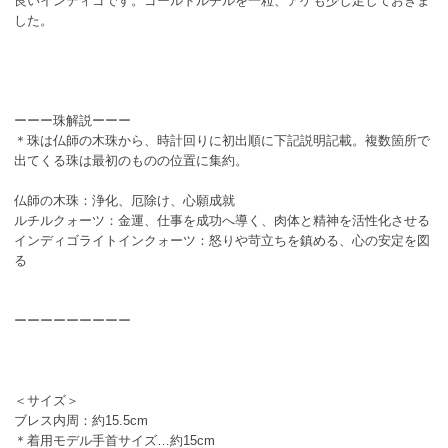
良いインディゴです。ゴールドルチルを一粒、アゲも少し足しておきま
した。
ーーー珠解説ーーー
＊珠は仏師の木珠から、時計回りに初出順に下記説明記載。複数箇所で
出てくる珠は最初のものの位置に集約。
仏師の木珠：浄化、厄除け、心願成就
ルチルクォーツ：金運、仕事を成功へ導く、肉体と精神を活性化させる
インディゴライトインクォーツ：怒りや苛立ちを鎮める、心の安定を図
る
ーーーーーーーーー
＜サイズ＞
ブレス内周：約15.5cm
＊着用モデル手首サイズ…約15cm