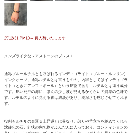
25'12/31 PM10～ 再入荷いたします
メンズライクなレアストーンのブレス１
通称ブルールチルとも呼ばれるインディゴライト（ブルートルマリン）
インクオーツ。通称ルチルとは言うものの、内容としてはインディゴラ
イト（ときにアンフィボール）という鉱物であり、ルチルとは違う成分
です。凪いだ沖の海に、ほんの少し波が見えるかくらいの質感の色味で
す。ルチルのように見える青は濃淡があり、奥深さを感じさせてくれま
す。
役割もルチルの金運＆上昇運とは異なり、怒りや苛立ちを納めてくれる
沈静化の石。針状の内包物がふんだんに入っており、コンディションの