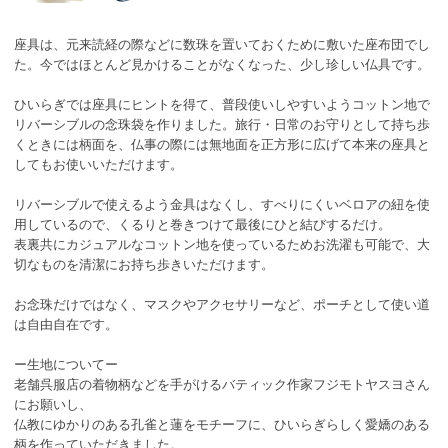
座具は、元来読経の際などに数珠を置いておくために敷いた座布団でし
た。今ではほとんど見かけることがなくなった、少し珍しい仏具です。
ひいらぎでは座具にヒントを得て、普段使いしやすいようコットン地で
リバーシブルの念珠袋を作りました。旅行・日常のお守りとして持ち歩
くときには柄面を、仏事の際には無地面を正方形に広げて本来の座具と
してもお使いいただけます。
リバーシブルで使えるよう金具はなくし、すべりにくいベロアの紐を使
用しているので、くるりと巻きつけて最後にひと結びするだけ。
表裏共にカジュアルなコットン地を使っているためお洗濯も可能で、大
切なものを清潔にお持ち歩きいただけます。
お念珠だけではなく、マスクやアクセサリーなど、ポーチとして使い道
は自由自在です。
ー生地についてー
老舗呉服店の着物柄などを手がけるバティック作家フジモトヤスヨさん
にお願いし、
仏教にゆかりのある孔雀と蓮をモチーフに、ひいらぎらしく愛嬌のある
柄を作っていただきました。